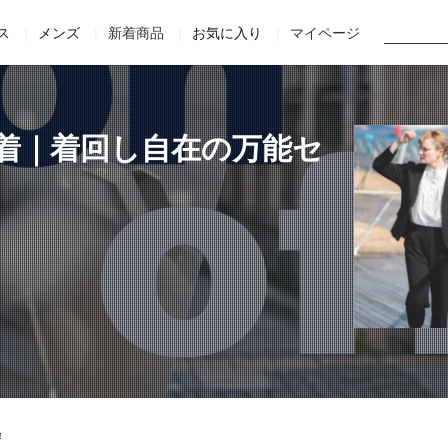
Home
Staff
Movie
Online Shop
Official site
ス
メンズ
新着商品
お気に入り
マイページ
一着｜着回し自在の万能セ
！
！