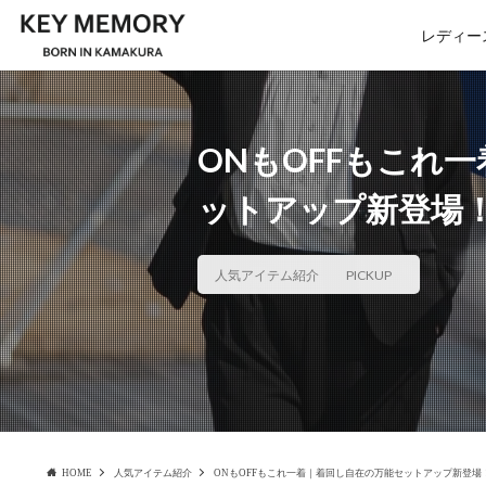
レディー
ONもOFFもこれ
ットアップ新登場
人気アイテム紹介
PICKUP
HOME
人気アイテム紹介
ONもOFFもこれ一着｜着回し自在の万能セットアップ新登場