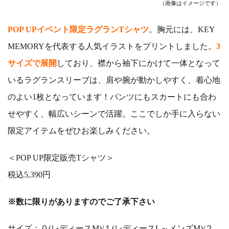
（画像はイメージです）
POP UPイベント限定ラグランTシャツ
。胸元には、KEY
MEMORYを代表する人気イラストをプリントしました。
3
サイズで展開
しており、襟から袖下にかけて一体となって
いるラグランスリーブは、肩や腕が動かしやすく、着心地
のよい1枚となっています！パンツにもスカートにも合わ
せやすく、幅広いシーンで活躍。ここでしか手に入らない
限定アイテムをぜひお楽しみください。
＜POP UP限定販売Tシャツ＞
税込5,390円
※数に限りがありますのでご了承下さい
サイズ：０(レディースM)/１(レディースL～メンズM)/２